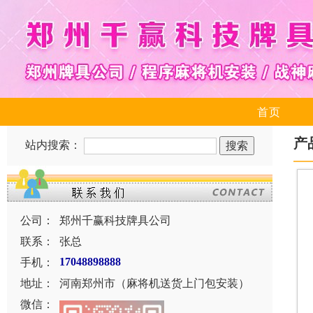
首页
产
站内搜索：
公司：
郑州千赢科技牌具公司
联系：
张总
手机：
17048898888
地址：
河南郑州市（麻将机送货上门包安装）
微信：