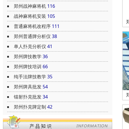
郑州战神麻将机
116
战神麻将机安装
105
普通麻将机改程序
111
郑州普通牌分析仪
38
单人扑克分析仪
41
郑州牌技教学
36
郑州牌技培训
66
纯手法牌技教学
35
郑州牌具批发
54
镭射扑克批发
34
郑州扑克牌定制
42