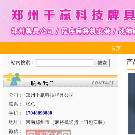
首页
产
站内搜索：
公司：
郑州千赢科技牌具公司
联系：
张总
手机：
17048898888
地址：
河南郑州市（麻将机送货上门包安装）
微信：