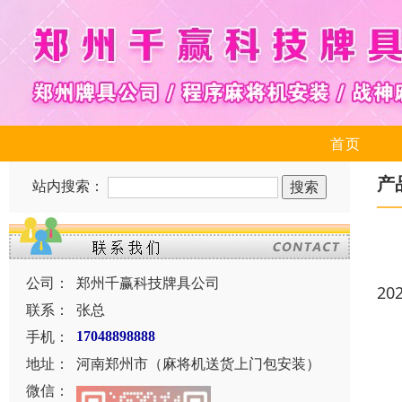
首页
产
站内搜索：
公司：
郑州千赢科技牌具公司
20
联系：
张总
手机：
17048898888
地址：
河南郑州市（麻将机送货上门包安装）
微信：