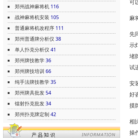
可
郑州战神麻将机
116
战神麻将机安装
105
麻
普通麻将机改程序
111
先
郑州普通牌分析仪
38
示
单人扑克分析仪
41
堵
郑州牌技教学
36
试
郑州牌技培训
66
纯手法牌技教学
35
安
郑州牌具批发
54
好
镭射扑克批发
34
摸
郑州扑克牌定制
42
相
操