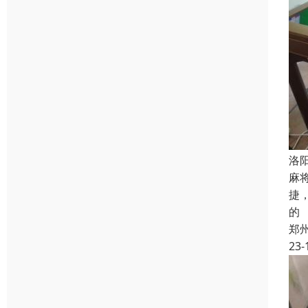
洛
麻
捷
的
郑
23-