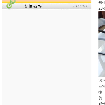
郑
23-
漯
麻
捷
的
郑