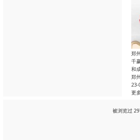
郑
千
和
郑
23-
更
被浏览过 2