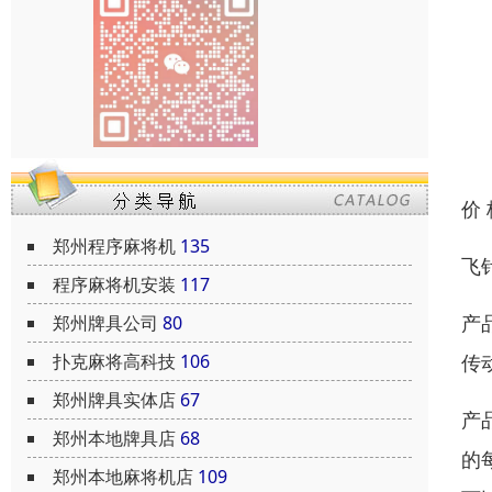
价
郑州程序麻将机
135
飞
程序麻将机安装
117
产
郑州牌具公司
80
扑克麻将高科技
106
传
郑州牌具实体店
67
产
郑州本地牌具店
68
的
郑州本地麻将机店
109