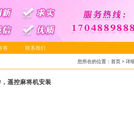
有答
联系我们
您所在的位置：
首页
> 详
学，遥控麻将机安装