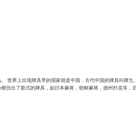
。 世界上出现牌具早的国家就是中国，古代中国的牌具叫牌九
纷模仿出了新式的牌具，如日本麻将，朝鲜麻将，德州扑克等，