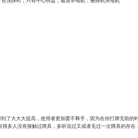
，在洗牌时，只有中心转盘，输送带电机，叠推机头电机
得到了大大大提高，使用者更加爱不释手，因为在你打牌无助的
有很多人没有接触过牌具，多听说过又或者见过一次牌具的存在