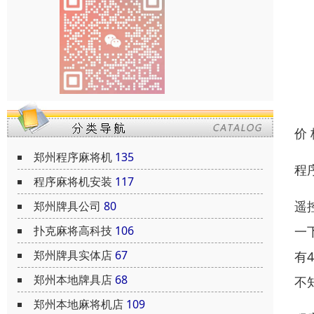
价
郑州程序麻将机
135
程
程序麻将机安装
117
遥
郑州牌具公司
80
扑克麻将高科技
106
一
郑州牌具实体店
67
有
郑州本地牌具店
68
不
郑州本地麻将机店
109