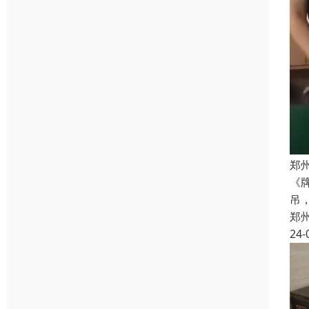
郑
《
吊
郑
24-