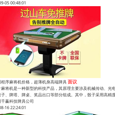
09-05 00:48:01
面议
州程序麻将机价格，超薄机身高端牌具
针麻将机是一种新型的科技产品，其原理主要涉及机械传动、光
骰子、牌塔、牌桌、奖品出口等部分组成。其中，骰子采用高精
州千赢科技牌具公司
08-16 22:24:01