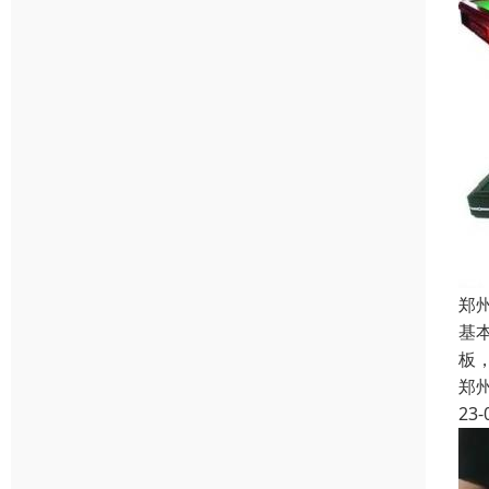
郑
基
板
郑
23-