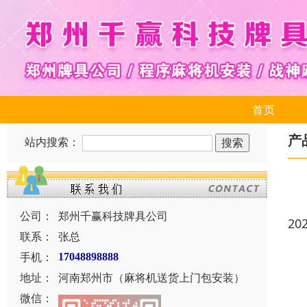
首页
产
站内搜索：
公司：
郑州千赢科技牌具公司
20
联系：
张总
手机：
17048898888
地址：
河南郑州市（麻将机送货上门包安装）
微信：