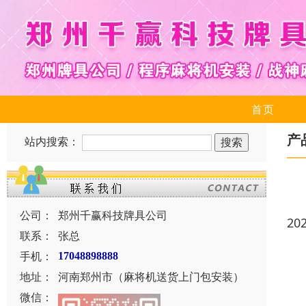
首页
产
站内搜索：
公司：
郑州千赢科技牌具公司
20
联系：
张总
手机：
17048898888
地址：
河南郑州市（麻将机送货上门包安装）
微信：