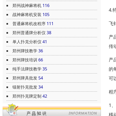
郑州战神麻将机
116
4
战神麻将机安装
105
飞
普通麻将机改程序
111
郑州普通牌分析仪
38
产
单人扑克分析仪
41
传
郑州牌技教学
36
产
郑州牌技培训
66
的
纯手法牌技教学
35
郑州牌具批发
54
可
镭射扑克批发
34
程
郑州扑克牌定制
42
1
移