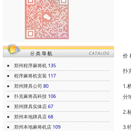
价
郑州程序麻将机
135
扑
程序麻将机安装
117
1
郑州牌具公司
80
扑克麻将高科技
106
分
郑州牌具实体店
67
2
郑州本地牌具店
68
3
郑州本地麻将机店
109