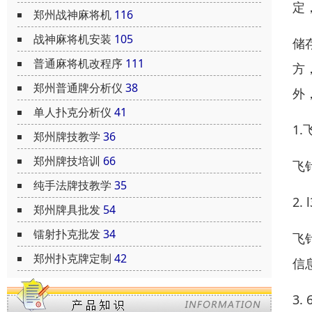
定
郑州战神麻将机
116
战神麻将机安装
105
储
普通麻将机改程序
111
方
郑州普通牌分析仪
38
外
单人扑克分析仪
41
1
郑州牌技教学
36
郑州牌技培训
66
飞
纯手法牌技教学
35
2.
郑州牌具批发
54
镭射扑克批发
34
飞
郑州扑克牌定制
42
信
3.