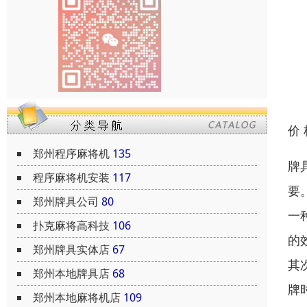
价
郑州程序麻将机
135
牌
程序麻将机安装
117
要
郑州牌具公司
80
一
扑克麻将高科技
106
的
郑州牌具实体店
67
其
郑州本地牌具店
68
牌
郑州本地麻将机店
109