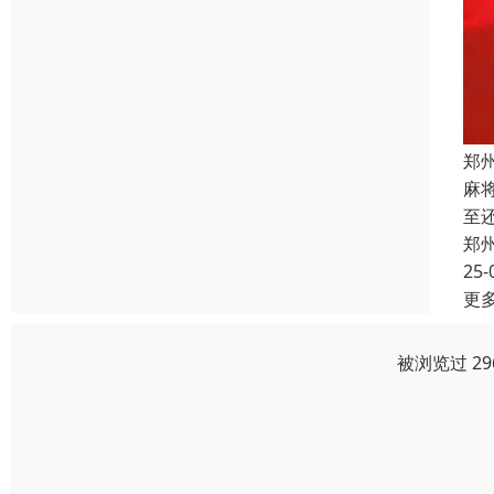
郑
麻
至
郑
25-
更
被浏览过 2