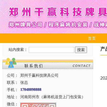
首页
产
站内搜索：
公司：
郑州千赢科技牌具公司
20
联系：
张总
手机：
17048898888
地址：
河南郑州市（麻将机送货上门包安装）
微信：